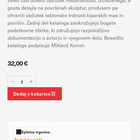
želeli tudi doseči občutek materialnosti, izčiščenega, a
vaših interesov, ki ga nato uporabijo za prikazovanje ustreznih
gosta detajla na površinah skulptur, predvsem pa
oglasov na drugih spletnih mestih. Pri delu uporabljajo
ohraniti občutek tektonske trdnosti kiparskih mas in
edinstveno prepoznavanje vašega brskalnika in naprave. Če
površin. Zadnji del kataloga zaokrožujejo bogate
zavrnete uporabo teh piškotkov, ne boste deležni našega
ciljnega spletnega oglaševanja.
podatkovne zbirke, ki združujejo razpoložljivo
dokumentacijo o avtorju in njegovem delu. Besedilo
kataloga podpisuje Miklavž Komel.
DOVOLI VSE
Potrdi moje izbire
32,00 €
Dodaj v košarico
Spletna trgovina
Zadnji kosi (1)