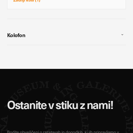
Kolofon
Ostanite v stiku z nami!
Bodite obveščeni o razstavah in dogodkih, ki jih pripravljamo v