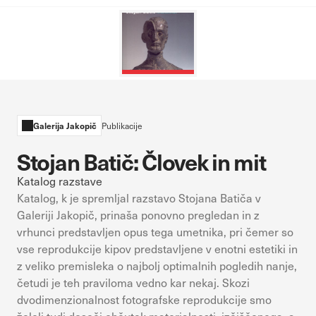
sistemih ni mogoče izklopiti. Običajno so nastavljeni samo kot
odziv na vaša dejanja, ki vodijo do storitvenih zahtev, na primer
nastavitev zasebnosti, prijava ali izpolnjevanje obrazcev. Na voljo
imate nastavitev, da brskalnik blokira te piškotke ali vas opozori
na njih. V tem primeru nekateri deli spletnega mesta ne bodo
delovali.
Piškotki za učinkovitost delovanja
Galerija Jakopič
Publikacije
S temi piškotki štejemo obiske in izvor prometa, da lahko merimo
Stojan Batič: Človek in mit
in izboljšamo učinkovitost delovanja našega spletnega mesta. Z
njimi prepoznamo, katera mesta so najbolj in najmanj priljubljena,
Katalog razstave
in opazujemo, kako se obiskovalci pomikajo po spletnem mestu.
Katalog, k je spremljal razstavo Stojana Batiča v
Podatki, ki jih piškotki zbirajo, so združeni in anonimni. Če
Galeriji Jakopič, prinaša ponovno pregledan in z
uporabo teh piškotkov zavrnete, ne bomo vedeli, kdaj ste
vrhunci predstavljen opus tega umetnika, pri čemer so
obiskali naše spletno mesto.
vse reprodukcije kipov predstavljene v enotni estetiki in
z veliko premisleka o najbolj optimalnih pogledih nanje,
Piškotki za ciljno usmerjenost
četudi je teh praviloma vedno kar nekaj. Skozi
Te piškotke nastavijo naši oglaševalski partnerji. Partnerska
dvodimenzionalnost fotografske reprodukcije smo
oglaševalska podjetja jih lahko uporabljajo za izdelavo profila