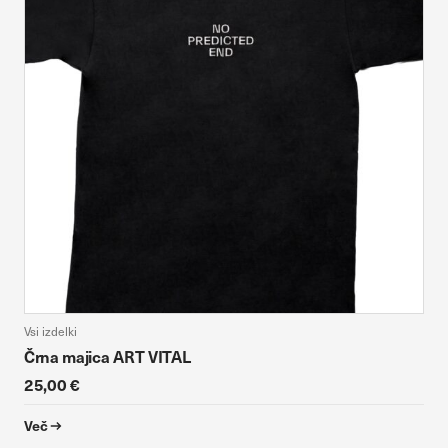
vaših interesov, ki ga nato uporabijo za prikazovanje ustreznih
oglasov na drugih spletnih mestih. Pri delu uporabljajo
edinstveno prepoznavanje vašega brskalnika in naprave. Če
zavrnete uporabo teh piškotkov, ne boste deležni našega
ciljnega spletnega oglaševanja.
DOVOLI VSE
Potrdi moje izbire
Vsi izdelki
Črna majica ART VITAL
25,00 €
Več