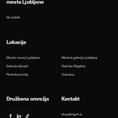
mesta Ljubljane
Vsi izdelki
Lokacije
Mestni muzej Ljubljana
Mestna galerija Ljubljana
Galerija Jakopič
Galerija Vžigalica
Plečnikova hiša
Cukrarna
Družbena omrežja
Kontakt
shop@mgml.si