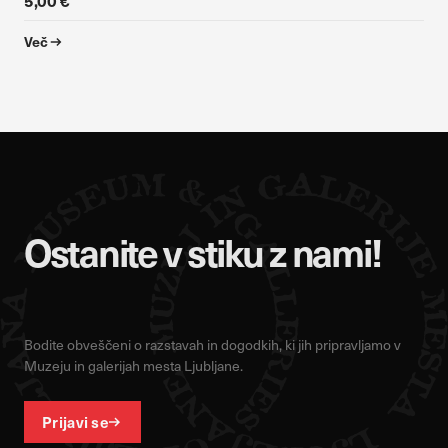
5,00 €
Več
Ostanite v stiku z nami!
Bodite obveščeni o razstavah in dogodkih, ki jih pripravljamo v
Muzeju in galerijah mesta Ljubljane.
Prijavi se