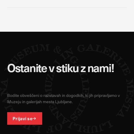
Ostanite v stiku z nami!
Bodite obveščeni o razstavah in dogodkih, ki jih pripravljamo v
Muzeju in galerijah mesta Ljubljane.
Prijavi se