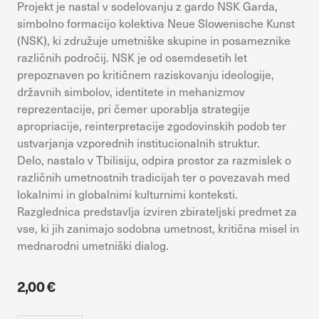
Projekt je nastal v sodelovanju z gardo
NSK Garda
,
vaših interesov, ki ga nato uporabijo za prikazovanje ustreznih
oglasov na drugih spletnih mestih. Pri delu uporabljajo
simbolno formacijo kolektiva
Neue Slowenische Kunst
edinstveno prepoznavanje vašega brskalnika in naprave. Če
(NSK), ki združuje umetniške skupine in posameznike
zavrnete uporabo teh piškotkov, ne boste deležni našega
različnih področij. NSK je od osemdesetih let
ciljnega spletnega oglaševanja.
prepoznaven po kritičnem raziskovanju ideologije,
državnih simbolov, identitete in mehanizmov
reprezentacije, pri čemer uporablja strategije
DOVOLI VSE
Potrdi moje izbire
apropriacije, reinterpretacije zgodovinskih podob ter
ustvarjanja vzporednih institucionalnih struktur.
Delo, nastalo v Tbilisiju, odpira prostor za razmislek o
različnih umetnostnih tradicijah ter o povezavah med
lokalnimi in globalnimi kulturnimi konteksti.
Razglednica predstavlja izviren zbirateljski predmet za
vse, ki jih zanimajo sodobna umetnost, kritična misel in
mednarodni umetniški dialog.
2,00 €