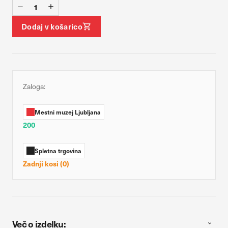
Dodaj v košarico
Zaloga:
Mestni muzej Ljubljana
200
Spletna trgovina
Zadnji kosi (0)
Več o izdelku: