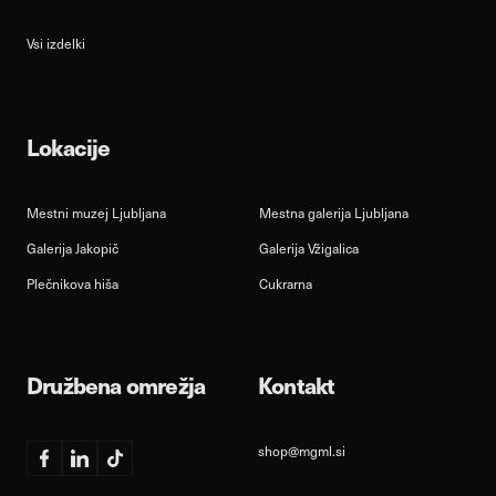
Vsi izdelki
Lokacije
Mestni muzej Ljubljana
Mestna galerija Ljubljana
Galerija Jakopič
Galerija Vžigalica
Plečnikova hiša
Cukrarna
Družbena omrežja
Kontakt
shop@mgml.si
Facebook
Linkedin
TikTok