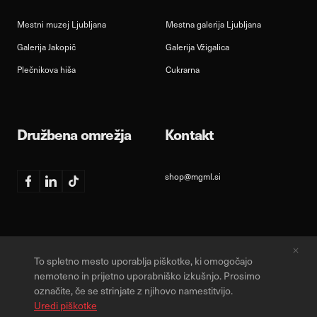
Mestni muzej Ljubljana
Mestna galerija Ljubljana
Galerija Jakopič
Galerija Vžigalica
Plečnikova hiša
Cukrarna
Družbena omrežja
Kontakt
shop@mgml.si
Facebook
Linkedin
TikTok
To spletno mesto uporablja piškotke, ki omogočajo
Varstvo osebnih podatkov
Obvestilo o piškotkih
Splošni pogoji
nemoteno in prijetno uporabniško izkušnjo. Prosimo
označite, če se strinjate z njihovo namestitvijo.
Designed & Developed by
Uredi piškotke