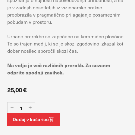
spoznanja o nujnosti napovedovanja prihodnosti, a se
vaših interesov, ki ga nato uporabijo za prikazovanje ustreznih
je v zadnjih desetletjih iz vizionarske prakse
oglasov na drugih spletnih mestih. Pri delu uporabljajo
preobrazila v pragmatično prilagajanje posameznim
edinstveno prepoznavanje vašega brskalnika in naprave. Če
pobudam v prostoru.
zavrnete uporabo teh piškotkov, ne boste deležni našega
ciljnega spletnega oglaševanja.
Urbane prerokbe so zapečene na keramične ploščice.
Te so trajen medij, ki se je skozi zgodovino izkazal kot
DOVOLI VSE
Potrdi moje izbire
dober nosilec sporočil skozi čas.
Na voljo je več različnih prerokb. Za sezanm
odprite spodnji zavihek.
25,00 €
Dodaj v košarico