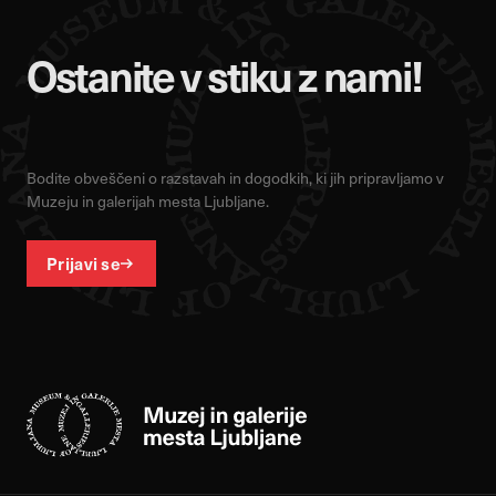
Ostanite v stiku z nami!
Bodite obveščeni o razstavah in dogodkih, ki jih pripravljamo v
Muzeju in galerijah mesta Ljubljane.
Prijavi se