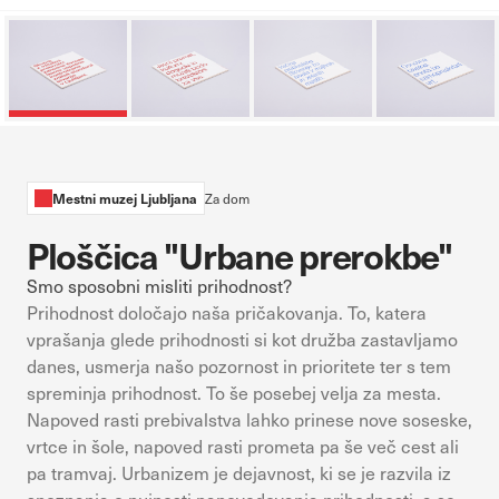
sistemih ni mogoče izklopiti. Običajno so nastavljeni samo kot
odziv na vaša dejanja, ki vodijo do storitvenih zahtev, na primer
nastavitev zasebnosti, prijava ali izpolnjevanje obrazcev. Na voljo
imate nastavitev, da brskalnik blokira te piškotke ali vas opozori
na njih. V tem primeru nekateri deli spletnega mesta ne bodo
delovali.
Piškotki za učinkovitost delovanja
Mestni muzej Ljubljana
Za dom
S temi piškotki štejemo obiske in izvor prometa, da lahko merimo
Ploščica "Urbane prerokbe"
in izboljšamo učinkovitost delovanja našega spletnega mesta. Z
njimi prepoznamo, katera mesta so najbolj in najmanj priljubljena,
Smo sposobni misliti prihodnost?
in opazujemo, kako se obiskovalci pomikajo po spletnem mestu.
Prihodnost določajo naša pričakovanja. To, katera
Podatki, ki jih piškotki zbirajo, so združeni in anonimni. Če
vprašanja glede prihodnosti si kot družba zastavljamo
uporabo teh piškotkov zavrnete, ne bomo vedeli, kdaj ste
danes, usmerja našo pozornost in prioritete ter s tem
obiskali naše spletno mesto.
spreminja prihodnost. To še posebej velja za mesta.
Napoved rasti prebivalstva lahko prinese nove soseske,
Piškotki za ciljno usmerjenost
vrtce in šole, napoved rasti prometa pa še več cest ali
Te piškotke nastavijo naši oglaševalski partnerji. Partnerska
pa tramvaj. Urbanizem je dejavnost, ki se je razvila iz
oglaševalska podjetja jih lahko uporabljajo za izdelavo profila