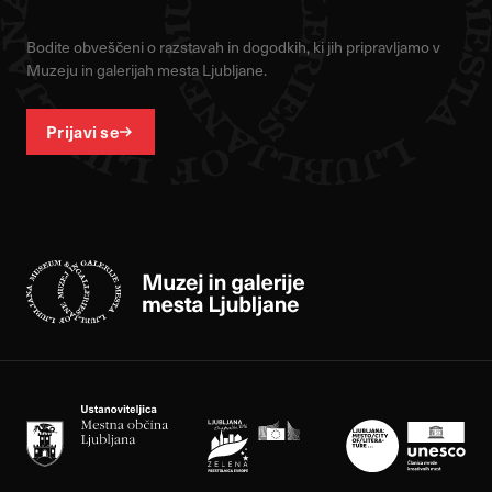
Bodite obveščeni o razstavah in dogodkih, ki jih pripravljamo v
Muzeju in galerijah mesta Ljubljane.
Prijavi se