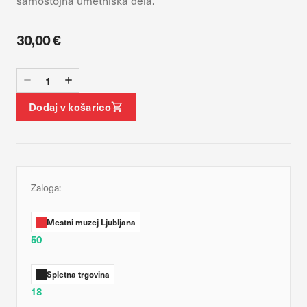
samostojna umetniška dela.
vaših interesov, ki ga nato uporabijo za prikazovanje ustreznih
oglasov na drugih spletnih mestih. Pri delu uporabljajo
edinstveno prepoznavanje vašega brskalnika in naprave. Če
30,00 €
zavrnete uporabo teh piškotkov, ne boste deležni našega
ciljnega spletnega oglaševanja.
Dodaj v košarico
DOVOLI VSE
Potrdi moje izbire
Zaloga:
Mestni muzej Ljubljana
50
Spletna trgovina
18