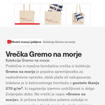
sistemih ni mogoče izklopiti. Običajno so nastavljeni samo kot
odziv na vaša dejanja, ki vodijo do storitvenih zahtev, na primer
nastavitev zasebnosti, prijava ali izpolnjevanje obrazcev. Na voljo
imate nastavitev, da brskalnik blokira te piškotke ali vas opozori
na njih. V tem primeru nekateri deli spletnega mesta ne bodo
delovali.
Piškotki za učinkovitost delovanja
Mestni muzej Ljubljana
Kolekcija Gremo na morje
S temi piškotki štejemo obiske in izvor prometa, da lahko merimo
Vrečka Gremo na morje
in izboljšamo učinkovitost delovanja našega spletnega mesta. Z
njimi prepoznamo, katera mesta so najbolj in najmanj priljubljena,
Kolekcija Gremo na morje
in opazujemo, kako se obiskovalci pomikajo po spletnem mestu.
Praktična in trpežna bombažna vrečka iz kolekcije
Podatki, ki jih piškotki zbirajo, so združeni in anonimni. Če
Gremo na morje
je popolna spremljevalka za
uporabo teh piškotkov zavrnete, ne bomo vedeli, kdaj ste
vsakodnevne opravke, obisk plaže ali nakupovanje.
obiskali naše spletno mesto.
gostoto tkanja
Izdelana je iz kakovostnega bombaža z
270 g/m²
, ki zagotavlja izjemno vzdržljivost in dolgo
Piškotki za ciljno usmerjenost
»Gremo na
življenjsko dobo. Na vrečki je napis
Te piškotke nastavijo naši oglaševalski partnerji. Partnerska
morje«
, ki pričara brezskrbno poletno vzdušje in
oglaševalska podjetja jih lahko uporabljajo za izdelavo profila