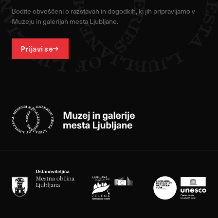
Bodite obveščeni o razstavah in dogodkih, ki jih pripravljamo v
Muzeju in galerijah mesta Ljubljane.
Prijavi se