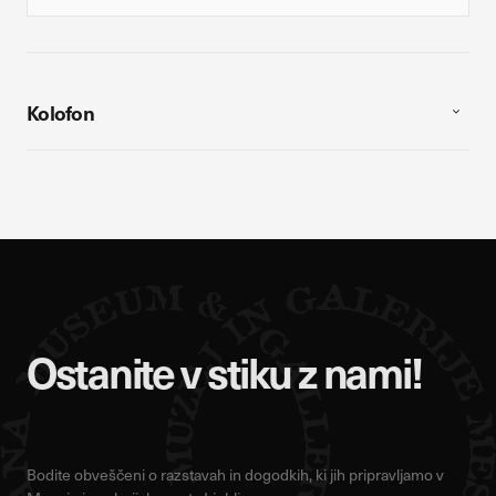
Kolofon
Ostanite v stiku z nami!
Bodite obveščeni o razstavah in dogodkih, ki jih pripravljamo v