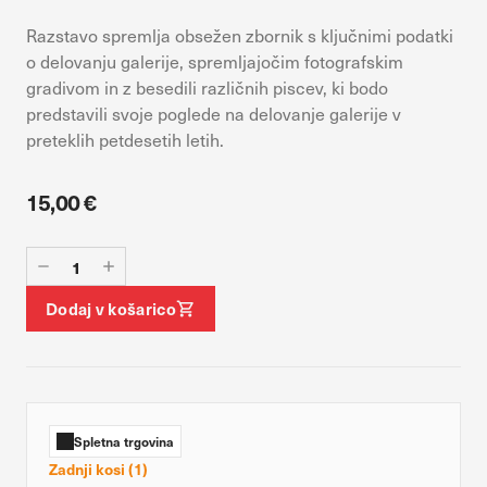
vaših interesov, ki ga nato uporabijo za prikazovanje ustreznih
oglasov na drugih spletnih mestih. Pri delu uporabljajo
Razstavo spremlja obsežen zbornik s ključnimi podatki
edinstveno prepoznavanje vašega brskalnika in naprave. Če
o delovanju galerije, spremljajočim fotografskim
zavrnete uporabo teh piškotkov, ne boste deležni našega
gradivom in z besedili različnih piscev, ki bodo
ciljnega spletnega oglaševanja.
predstavili svoje poglede na delovanje galerije v
preteklih petdesetih letih.
DOVOLI VSE
Potrdi moje izbire
15,00 €
Dodaj v košarico
Spletna trgovina
Zadnji kosi (1)