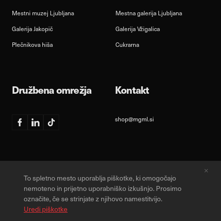
Mestni muzej Ljubljana
Mestna galerija Ljubljana
Galerija Jakopič
Galerija Vžigalica
Plečnikova hiša
Cukrarna
Družbena omrežja
Kontakt
shop@mgml.si
Facebook
Linkedin
TikTok
To spletno mesto uporablja piškotke, ki omogočajo
Varstvo osebnih podatkov
Obvestilo o piškotkih
Splošni pogoji
nemoteno in prijetno uporabniško izkušnjo. Prosimo
označite, če se strinjate z njihovo namestitvijo.
Designed & Developed by
Uredi piškotke
© 2026, Vse pravice pridržane.