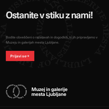
Ostanite v stiku z nami!
Bodite obveščeni o razstavah in dogodkih, ki jih pripravljamo v
Muzeju in galerijah mesta Ljubljane.
Prijavi se