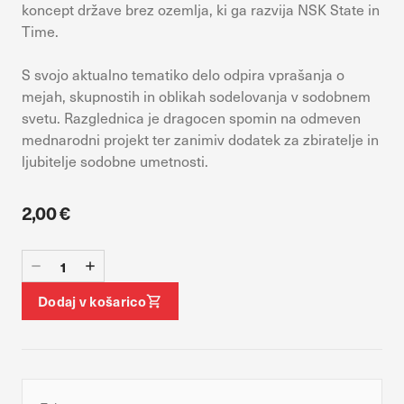
vaših interesov, ki ga nato uporabijo za prikazovanje ustreznih
koncept države brez ozemlja, ki ga razvija NSK State in
oglasov na drugih spletnih mestih. Pri delu uporabljajo
Time.
edinstveno prepoznavanje vašega brskalnika in naprave. Če
zavrnete uporabo teh piškotkov, ne boste deležni našega
S svojo aktualno tematiko delo odpira vprašanja o
ciljnega spletnega oglaševanja.
mejah, skupnostih in oblikah sodelovanja v sodobnem
svetu. Razglednica je dragocen spomin na odmeven
mednarodni projekt ter zanimiv dodatek za zbiratelje in
DOVOLI VSE
Potrdi moje izbire
ljubitelje sodobne umetnosti.
2,00 €
Dodaj v košarico