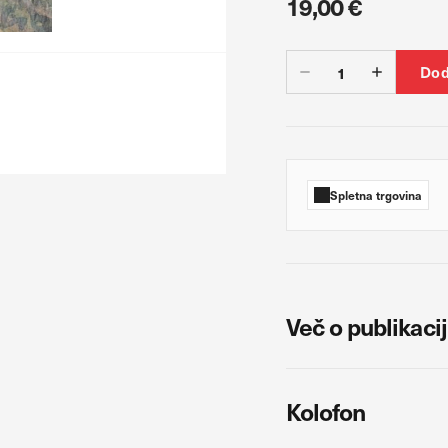
19,00 €
Dod
t delovanja
biske in izvor prometa, da lahko merimo in izboljšamo učinkovitost delova
 katera mesta so najbolj in najmanj priljubljena, in opazujemo, kako se o
i jih piškotki zbirajo, so združeni in anonimni. Če uporabo teh piškotkov 
etno mesto.
Spletna trgovina
rjenost
oglaševalski partnerji. Partnerska oglaševalska podjetja jih lahko uporablja
abijo za prikazovanje ustreznih oglasov na drugih spletnih mestih. Pri del
alnika in naprave. Če zavrnete uporabo teh piškotkov, ne boste deležni 
Več o publikacij
Kolofon