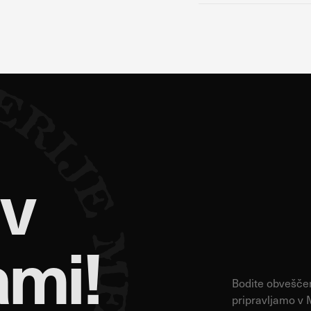
 v
ami!
Bodite obveščeni
pripravljamo v 