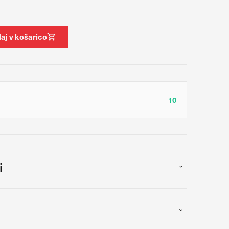
aj v košarico
nja našega spletnega
biskovalci pomikajo po
zavrnete, ne bomo vedeli,
10
jo za izdelavo profila vaših
u uporabljajo edinstveno
našega ciljnega spletnega
i
DOVOLI VSE