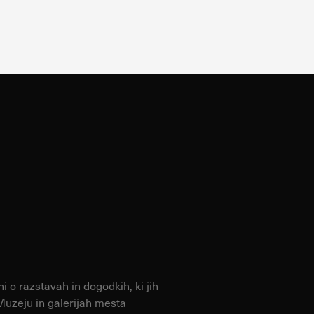
 o razstavah in dogodkih, ki jih
Muzeju in galerijah mesta