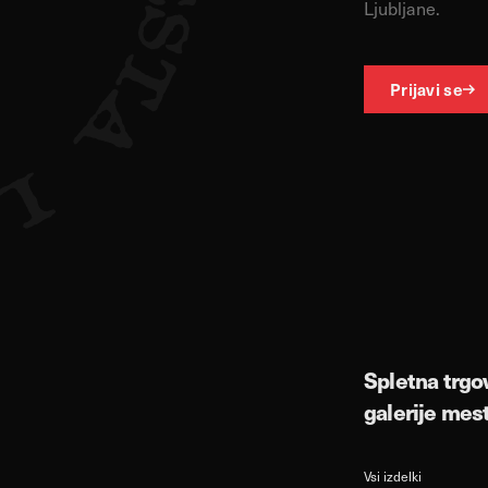
Ljubljane.
Prijavi se
Spletna trgo
galerije mes
Vsi izdelki