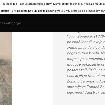
1. julijem in 31. avgustom naročila obravnavamo enkrat tedensko. Hvala za razumev
Mestni muzej Ljubljana
istite 15 % popusta na publikacije založništva MGML, starejše od 6 mesecev, ter n
e piškotkov
Oton Žup
Katalog razstave
“
Oton Župančič (1878–19
po značilnostih svoje 
letno mesto, mesto lahko shrani ali pridobi informacije iz vašega brskalnika
znano pa je dejstvo, d
se lahko navezujejo na vas, vaše nastavitve, vašo napravo ali pa skrbijo, d
pogosto tudi k risbi. N
ričakovanji. Te informacije običajno ne razkrivajo neposredno vaše identit
mape s posameznimi ri
o spletno uporabniško izkušnjo. Nekatere vrste piškotkov lahko zavrnete. K
mogoče pokazati le pr
več informacij in spremenite privzete nastavitve. Blokiranje določenih vrst 
posameznih listih, na o
sta in naše storitve.
Več informacij
risb, ki jih je Mestni
Župančiča prejel od pe
spremljava Župančičev
knjižnica.
” Ana Pokraj
lovanje spletnega mesta, zato jih v naših sistemih ni mogoče izklopiti. Obič
ki vodijo do storitvenih zahtev, na primer nastavitev zasebnosti, prijava al
brskalnik blokira te piškotke ali vas opozori na njih. V tem primeru nekater