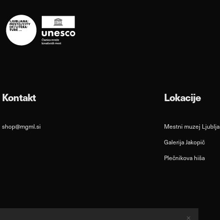
Kontakt
Lokacije
shop@mgml.si
Mestni muzej Ljublj
Galerija Jakopič
Plečnikova hiša