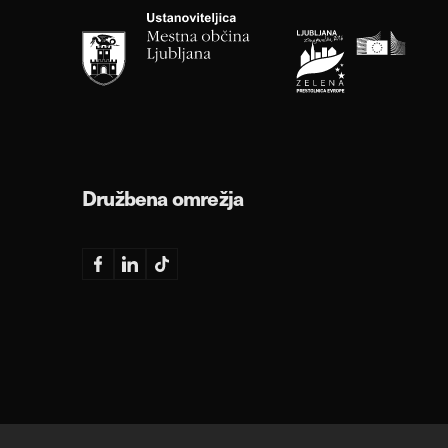
Družbena omrežja
Facebook
Linkedin
TikTok