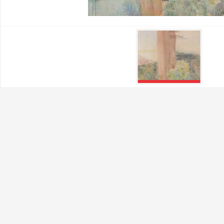
bodo delovali.
Piškotki za učinkovitos
S temi piškotki štejemo o
mesta. Z njimi prepoznamo,
spletnem mestu. Podatki, k
kdaj ste obiskali naše spl
Piškotki za ciljno usme
Te piškotke nastavijo naši 
interesov, ki ga nato upor
prepoznavanje vašega brsk
oglaševanja.
Potrdi moje izbire