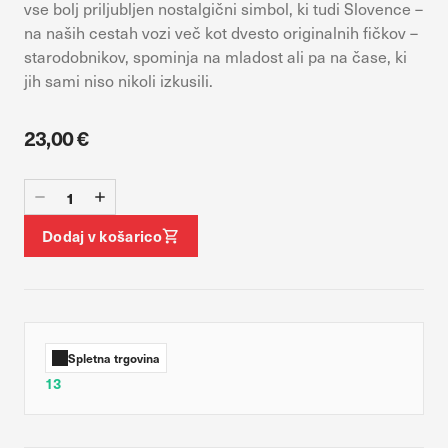
vse bolj priljubljen nostalgični simbol, ki tudi Slovence –
vaših interesov, ki ga nato uporabijo za prikazovanje ustreznih
oglasov na drugih spletnih mestih. Pri delu uporabljajo
na naših cestah vozi več kot dvesto originalnih fičkov –
edinstveno prepoznavanje vašega brskalnika in naprave. Če
starodobnikov, spominja na mladost ali pa na čase, ki
zavrnete uporabo teh piškotkov, ne boste deležni našega
jih sami niso nikoli izkusili.
ciljnega spletnega oglaševanja.
23,00 €
DOVOLI VSE
Potrdi moje izbire
Dodaj v košarico
Spletna trgovina
13