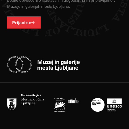
Bodite obveščeni o razstavah in dogodkih, ki jih pripravljamo v
Muzeju in galerijah mesta Ljubljane.
Prijavi se