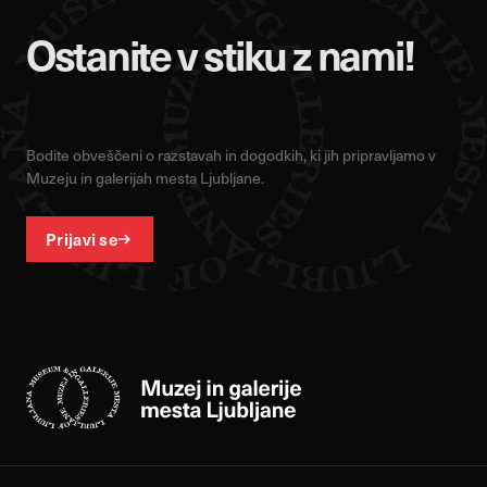
Ostanite v stiku z nami!
Bodite obveščeni o razstavah in dogodkih, ki jih pripravljamo v
Muzeju in galerijah mesta Ljubljane.
Prijavi se