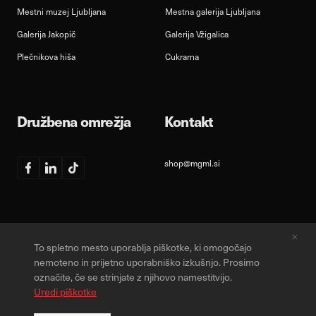
Mestni muzej Ljubljana
Mestna galerija Ljubljana
Galerija Jakopič
Galerija Vžigalica
Plečnikova hiša
Cukrarna
Družbena omrežja
Kontakt
shop@mgml.si
Facebook
Linkedin
TikTok
To spletno mesto uporablja piškotke, ki omogočajo
Varstvo osebnih podatkov
Obvestilo o piškotkih
Splošni pogoji
nemoteno in prijetno uporabniško izkušnjo. Prosimo
označite, če se strinjate z njihovo namestitvijo.
Designed & Developed by
Uredi piškotke
© 2026, Vse pravice pridržane.