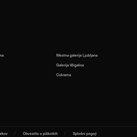
ana
Mestna galerija Ljubljana
Galerija Vžigalica
Cukrarna
atkov
Obvestilo o piškotkih
Splošni pogoji