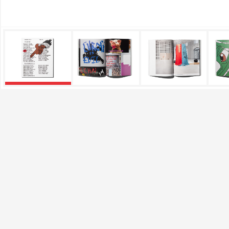
bodo delovali.
Piškotki za učinkovitos
S temi piškotki štejemo o
mesta. Z njimi prepoznamo,
spletnem mestu. Podatki, k
kdaj ste obiskali naše spl
Piškotki za ciljno usme
Te piškotke nastavijo naši 
interesov, ki ga nato upor
prepoznavanje vašega brsk
oglaševanja.
Potrdi moje izbire