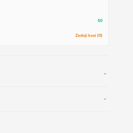
50
nja našega spletnega
Zadnji kosi (0)
biskovalci pomikajo po
zavrnete, ne bomo vedeli,
jo za izdelavo profila vaših
u uporabljajo edinstveno
našega ciljnega spletnega
DOVOLI VSE