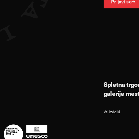
Prijavi se
Spletna trgo
galerije mes
Vsi izdelki