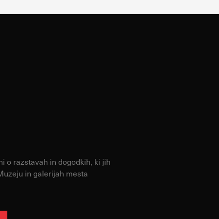
 o razstavah in dogodkih, ki jih
Muzeju in galerijah mesta