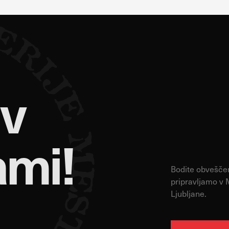
 v
ami!
Bodite obveščeni
pripravljamo v 
Ljubljane.