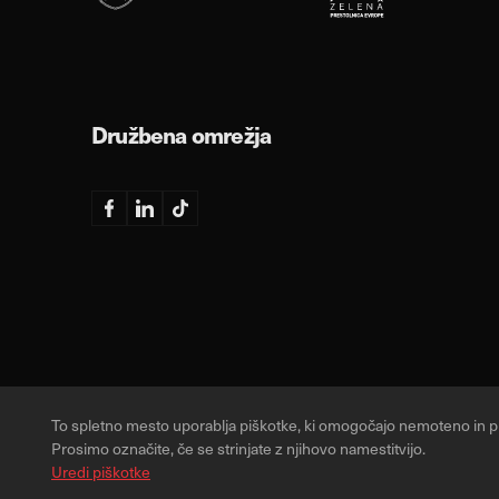
Družbena omrežja
Facebook
Linkedin
TikTok
To spletno mesto uporablja piškotke, ki omogočajo nemoteno in pr
Prosimo označite, če se strinjate z njihovo namestitvijo.
Uredi piškotke
/
Designed & Developed by
© 2026, Vse pravice