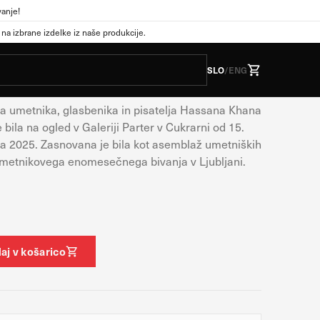
anje!
a izbrane izdelke iz naše produkcije.
Khan: GESTUS
SLO
/
ENG
 umetnika, glasbenika in pisatelja Hassana Khana
 bila na ogled v Galeriji Parter v Cukrarni od 15.
, večinoma v obliki
ra 2025. Zasnovana je bila kot asemblaž umetniških
a vaše spletno mesto
 umetnikovega enomesečnega bivanja v Ljubljani.
ete, vendar vam lahko
likajte različna imena
piškotkov vpliva na vašo
aj v košarico
Vedno aktivni
ajno so nastavljeni samo
i izpolnjevanje obrazcev. Na
i deli spletnega mesta ne