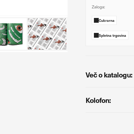
Zaloga:
Cukrarna
t delovanja
biske in izvor prometa, da lahko merimo in izboljšamo učinkovitost delova
Spletna trgovina
 katera mesta so najbolj in najmanj priljubljena, in opazujemo, kako se o
i jih piškotki zbirajo, so združeni in anonimni. Če uporabo teh piškotkov 
etno mesto.
rjenost
Več o katalogu:
oglaševalski partnerji. Partnerska oglaševalska podjetja jih lahko uporablja
abijo za prikazovanje ustreznih oglasov na drugih spletnih mestih. Pri del
alnika in naprave. Če zavrnete uporabo teh piškotkov, ne boste deležni 
Kolofon: