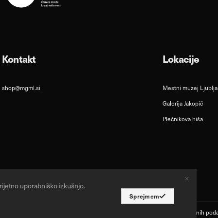
Kontakt
Lokacije
shop@mgml.si
Mestni muzej Ljublj
Galerija Jakopič
Plečnikova hiša
ijetno uporabniško izkušnjo.
Sprejmem
 pridržane.
Varstvo osebnih pod