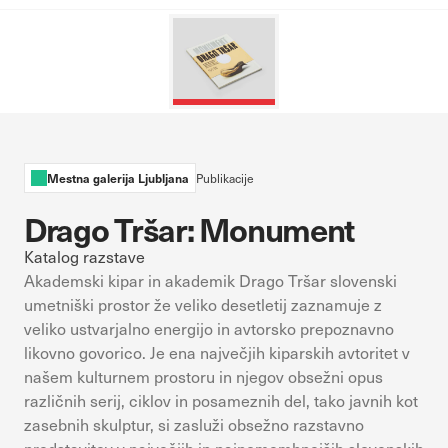
sistemih ni mogoče izklopiti. Običajno so nastavljeni samo kot
odziv na vaša dejanja, ki vodijo do storitvenih zahtev, na primer
nastavitev zasebnosti, prijava ali izpolnjevanje obrazcev. Na voljo
imate nastavitev, da brskalnik blokira te piškotke ali vas opozori
na njih. V tem primeru nekateri deli spletnega mesta ne bodo
delovali.
Piškotki za učinkovitost delovanja
Mestna galerija Ljubljana
Publikacije
S temi piškotki štejemo obiske in izvor prometa, da lahko merimo
Drago Tršar: Monument
in izboljšamo učinkovitost delovanja našega spletnega mesta. Z
njimi prepoznamo, katera mesta so najbolj in najmanj priljubljena,
Katalog razstave
in opazujemo, kako se obiskovalci pomikajo po spletnem mestu.
Akademski kipar in akademik Drago Tršar slovenski
Podatki, ki jih piškotki zbirajo, so združeni in anonimni. Če
umetniški prostor že veliko desetletij zaznamuje z
uporabo teh piškotkov zavrnete, ne bomo vedeli, kdaj ste
veliko ustvarjalno energijo in avtorsko prepoznavno
obiskali naše spletno mesto.
likovno govorico. Je ena največjih kiparskih avtoritet v
našem kulturnem prostoru in njegov obsežni opus
Piškotki za ciljno usmerjenost
različnih serij, ciklov in posameznih del, tako javnih kot
Te piškotke nastavijo naši oglaševalski partnerji. Partnerska
zasebnih skulptur, si zasluži obsežno razstavno
oglaševalska podjetja jih lahko uporabljajo za izdelavo profila