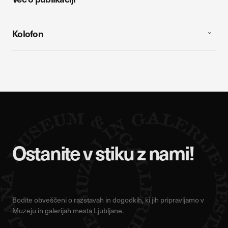
Kolofon
Ostanite v stiku z nami!
Bodite obveščeni o razstavah in dogodkih, ki jih pripravljamo v
Muzeju in galerijah mesta Ljubljane.